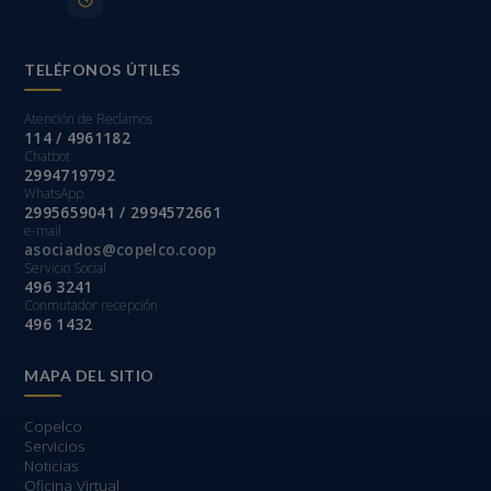
TELÉFONOS ÚTILES
Atención de Reclamos
114 / 4961182
Aprende el proceso para realizar reclamos sobre nuestros servicios
Chatbot
2994719792
WhatsApp
2995659041 / 2994572661
e-mail
asociados@copelco.coop
Servicio Social
496 3241
Aprende a sacar tu turno online de manera rápida y sencilla
Conmutador recepción
496 1432
MAPA DEL SITIO
Copelco
Servicios
Noticias
Oficina Virtual