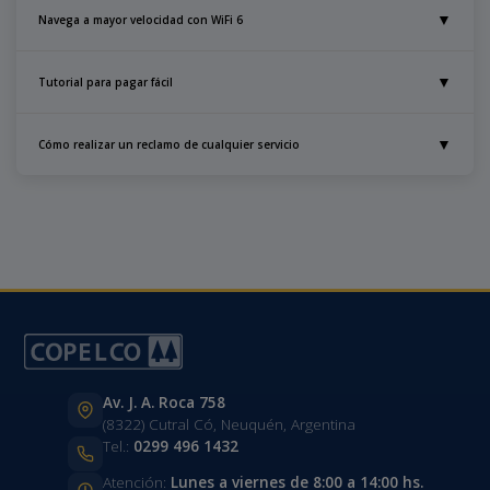
▼
Navega a mayor velocidad con WiFi 6
▼
Tutorial para pagar fácil
▼
Cómo realizar un reclamo de cualquier servicio
Descubre cómo mejorar tu conexión a internet con la tecnología WiFi 6
Realiza tus pagos de forma rápida y segura con nuestro sistema
Av. J. A. Roca 758
(8322) Cutral Có, Neuquén, Argentina
Tel.:
0299 496 1432
Atención:
Lunes a viernes de 8:00 a 14:00 hs.