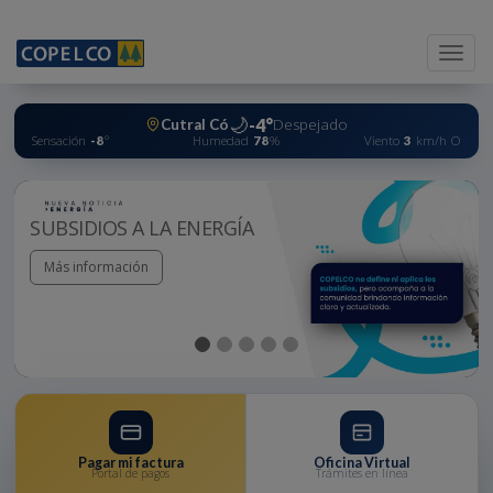
Menu
🌙
-4
°
Despejado
Cutral Có
Sensación
°
Humedad
%
Viento
km/h
O
-8
78
3
CONECTADOS CON EL
FUTURO.
Más información
Pagar mi factura
Oficina Virtual
Portal de pagos
Trámites en línea