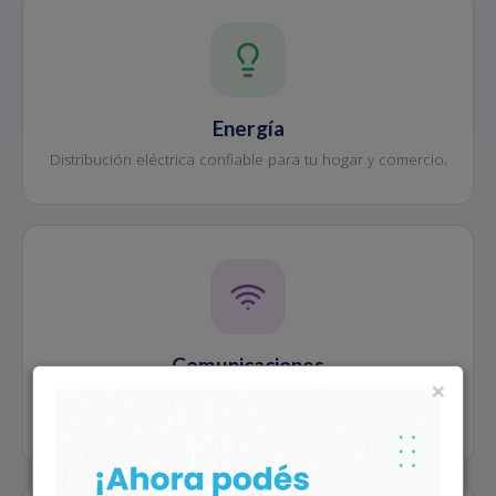
Energía
Distribución eléctrica confiable para tu hogar y comercio.
Comunicaciones
×
Internet, fibra óptica y telefonía para mantenerte
conectado.