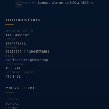
Atención:
Lunes a viernes de 8:00 a 14:00 hs.
TELÉFONOS ÚTILES
Atención de Reclamos
114 / 4961182
Chatbot
2994719792
WhatsApp
2995659041 / 2994572661
e-mail
asociados@copelco.coop
Servicio Social
496 3241
Conmutador recepción
496 1432
MAPA DEL SITIO
Copelco
Servicios
Noticias