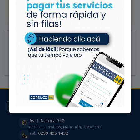
SEGMENTACIÓN ENERGÉTICA
NECROLOGICAS
Noticias
Q.E.P.D.
Av. J. A. Roca 758
(8322) Cutral Có, Neuquén, Argentina
Tel.:
0299 496 1432