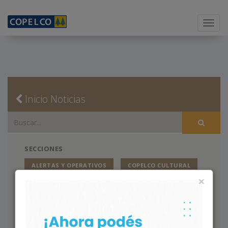
Menu
Inicio Noticias
SECCIONES
ALERTAS Y OPERATIVOS
COPELCO CULTURAL
×
EDUCACIÓN
FARMACIA
HORARIOS
INFORMACIÓN UTIL
LA COMUNIDAD
LA COOPERATIVA
LOS SERVICIOS