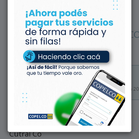
Información General
Instructivos
NUEVA Oficina Virtual COPELCO:
“Trámites Online”
Farmacia Social COPELCO
Gral. Paz 220 - Cutral Co
Horarios: Lunes a Viernes de 9:00 a 12:30hs y 17:00 a 2
Del 01/04/2023 al 30/04/2023
Cutral Co