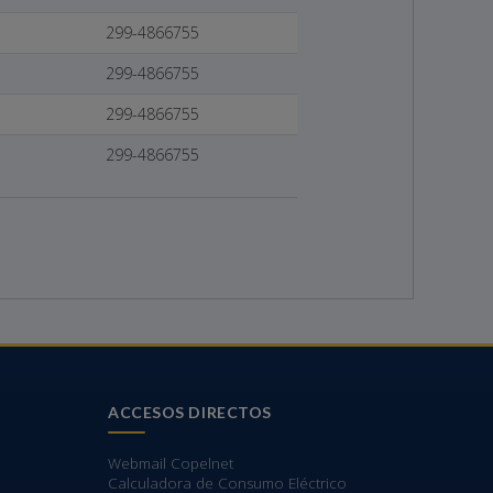
299-4866755
299-4866755
299-4866755
299-4866755
ACCESOS DIRECTOS
Webmail Copelnet
Calculadora de Consumo Eléctrico