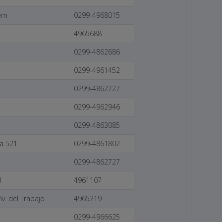
lem
0299-4968015
4965688
0299-4862686
0299-4961452
0299-4862727
0299-4962946
0299-4863085
ca 521
0299-4861802
0299-4862727
3
4961107
Av. del Trabajo
4965219
0299-4966625