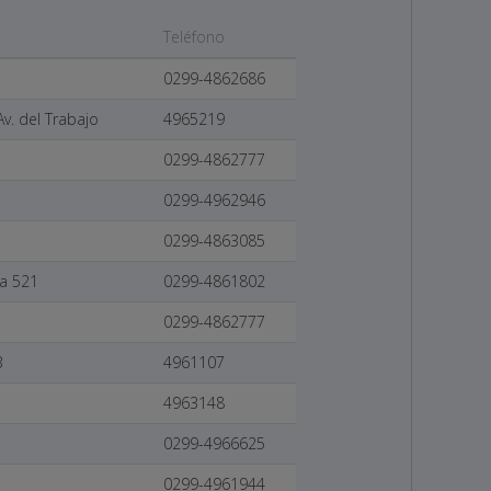
Teléfono
0299-4862686
Av. del Trabajo
4965219
0299-4862777
0299-4962946
0299-4863085
ca 521
0299-4861802
0299-4862777
3
4961107
4963148
0299-4966625
0299-4961944