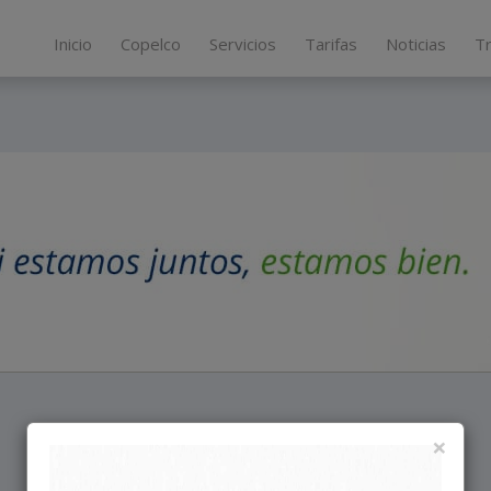
Inicio
Copelco
Servicios
Tarifas
Noticias
T
×
Información de interés