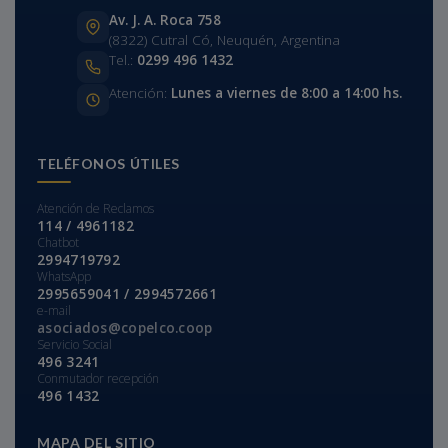
Av. J. A. Roca 758
(8322) Cutral Có, Neuquén, Argentina
Tel.:
0299 496 1432
Atención:
Lunes a viernes de 8:00 a 14:00 hs.
TELÉFONOS ÚTILES
Atención de Reclamos
114 / 4961182
Chatbot
2994719792
WhatsApp
2995659041 / 2994572661
e-mail
asociados@copelco.coop
Servicio Social
496 3241
Conmutador recepción
496 1432
MAPA DEL SITIO