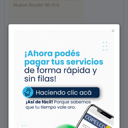
Nuevo Router Wi-Fi 6
×
Conectando el Futuro:
Expansión de Fibra Óptica en
el B° Unión