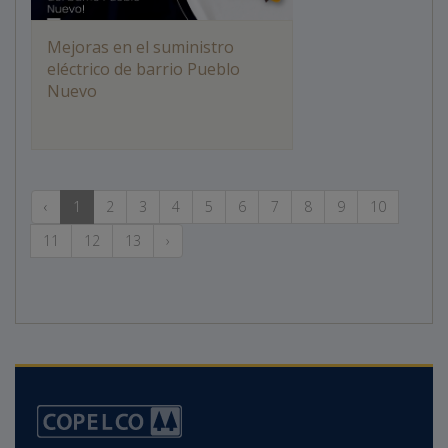
Mejoras en el suministro
eléctrico de barrio Pueblo
Nuevo
‹
1
2
3
4
5
6
7
8
9
10
11
12
13
›