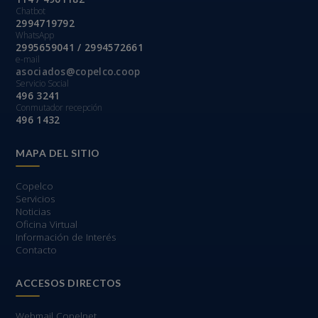
Chatbot
2994719792
WhatsApp
2995659041 / 2994572661
e-mail
asociados@copelco.coop
Servicio Social
496 3241
Conmutador recepción
496 1432
MAPA DEL SITIO
Copelco
Servicios
Noticias
Oficina Virtual
Información de Interés
Contacto
ACCESOS DIRECTOS
Webmail Copelnet