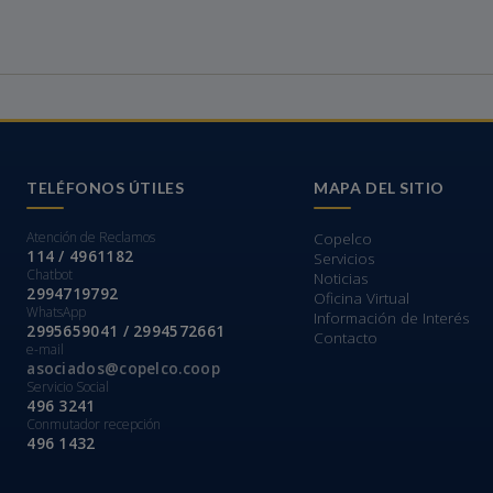
TELÉFONOS ÚTILES
MAPA DEL SITIO
Atención de Reclamos
Copelco
114 / 4961182
Servicios
Chatbot
Noticias
2994719792
Oficina Virtual
WhatsApp
Información de Interés
2995659041 / 2994572661
Contacto
e-mail
asociados@copelco.coop
Servicio Social
496 3241
Conmutador recepción
496 1432