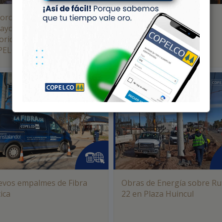
Coro Amulén realizó un
V Congreso Nacional
ayo abierto para las
CONAICE
oridades y empleados de
PELCO
vos empalmes de Fibra
Obras de Energía sobre Ru
ica
22 en Plaza Huincul