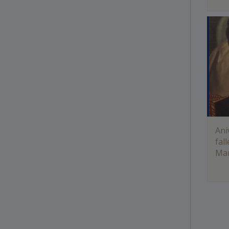
Ani
fal
Mar