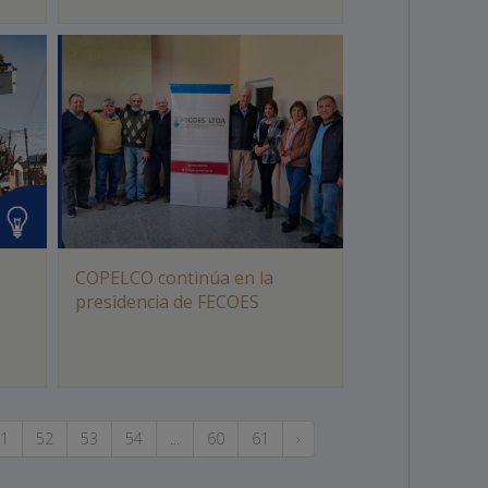
COPELCO continúa en la
presidencia de FECOES
1
52
53
54
...
60
61
›