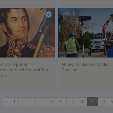
versario por el
Nuevo tendido en Media
lecimiento del General San
Tensión
tín
‹
1
2
...
44
45
46
47
48
49
50
5