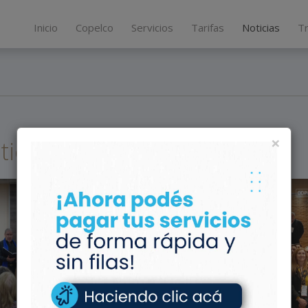
Inicio
Copelco
Servicios
Tarifas
Noticias
T
×
ticias