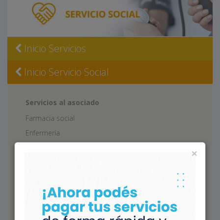
Inicio Servicios
Inicio Servicio Social
Servicios al asociado
Farmacia social
Enfermería
Curaciones y tratamientos a domicilio
×
Traslado de pacientes en vehículos especiales
Sepelios
Servicios a instituciones
Capacitación al personal de Instituciones