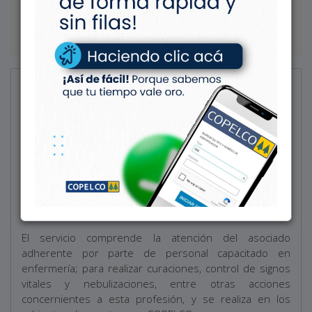
Adhesiones
Conocé todos los beneficios a los que podés acceder
Servicios / Servicio Social
Enfermería
Dentro del plan de cobertura social, COPELCO
pone a disposición de sus asociados el servicio
de enfermería.
El servicio comprende la atención del asociado
adherente por parte de personal capacitado en
enfermería; para realizar curaciones, control de signos
vitales y nebulizaciones, entre otras acciones
concernientes a esta profesión, y se realiza en los